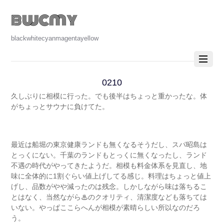
bwcmy
blackwhitecyanmagentayellow
0210
久しぶりに相模に行った。でも後半はちょっと重かったな。体
がちょっとサウナに負けてた。
最近は船堀の東京健康ランドも無くなるそうだし、スパ昭島は
とっくにない。千葉のランドもとっくに無くなったし、ランド
不遇の時代がやってきたようだ。相模も料金体系を見直し、地
味に全体的に1割ぐらい値上げしてる感じ。料理はちょっと値上
げし、品数がやや減ったのは残念。しかしながら味は落ちるこ
とはなく、当然ながら♨のクオリティ、清潔度なども落ちては
いない。やっぱここらへんが相模が素晴らしい所以なのだろ
う。